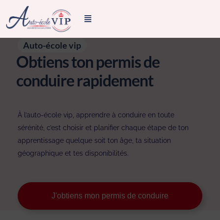
Auto-école vip
Obtiens ton permis de
conduire rapidement
À l’auto-école vip, apprendre à conduire en toute
sérénité, c’est choisir et planifier chaque étape de ton
apprentissage quelque soit ton âge, ta situation
géographique et tes disponibilités.
J'obtiens mon permis de conduire