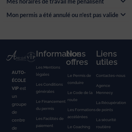
Mes horaires de travail me pénalisent
Mon permis a été annulé ou n'est pas valide
Informations
Nos
Liens
offres
utiles
Les Mentions
AUTO-
légales
Le Permis de
Contactes-nous
ÉCOLE
conduire
Les Conditions
Agence
VIP
est
générales
Le Code de la
Mennecy
un
route
Le Financement
La Récupération
groupe
du permis
Les Formations
de points
de
accélérées
Les Facilités de
La sécurité
centre
paiement
Le Coaching
routière
de